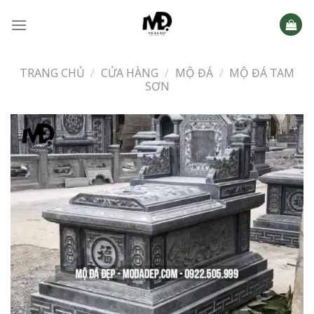
Skip
to
content
TRANG CHỦ
/
CỬA HÀNG
/
MỘ ĐÁ
/
MỘ ĐÁ TAM
SƠN