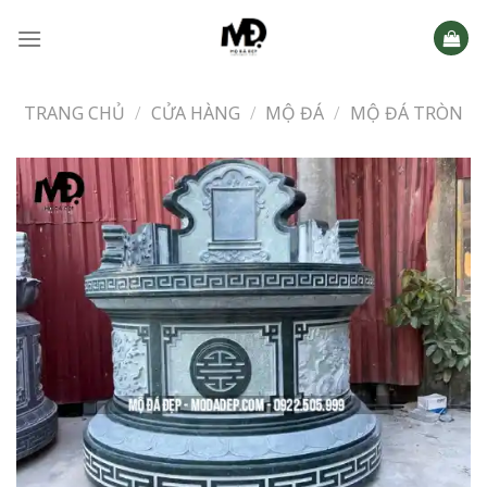
Skip
to
content
TRANG CHỦ
/
CỬA HÀNG
/
MỘ ĐÁ
/
MỘ ĐÁ TRÒN