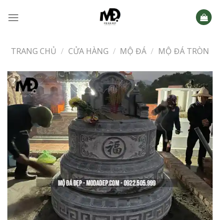
Skip
to
content
TRANG CHỦ
/
CỬA HÀNG
/
MỘ ĐÁ
/
MỘ ĐÁ TRÒN