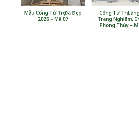
á Uy
Mẫu Cổng Tứ Trụ Đá Đẹp
Cổng Tứ Trụ Lăn
ng
2026 – Mã 07
Trang Nghiêm, C
Phong Thủy – M