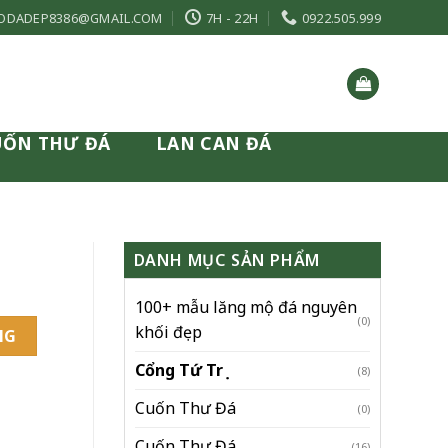
ODADEP8386@GMAIL.COM
7H - 22H
0922.505.999
UỐN THƯ ĐÁ
LAN CAN ĐÁ
DANH MỤC SẢN PHẨM
100+ mẫu lăng mộ đá nguyên
(0)
khối đẹp
NG
Cổng Tứ Trụ
(8)
Cuốn Thư Đá
(0)
Cuốn Thư Đá
(16)