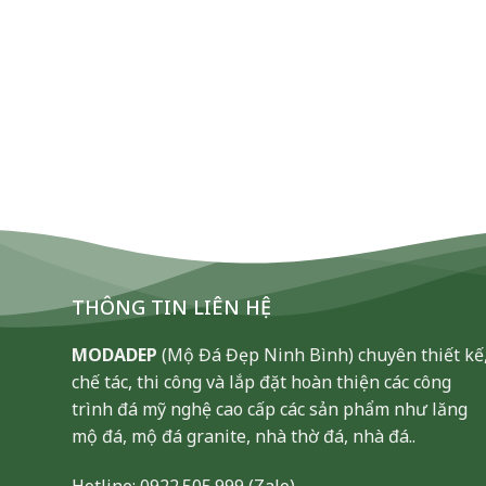
THÔNG TIN LIÊN HỆ
MODADEP
(Mộ Đá Đẹp Ninh Bình) chuyên thiết kế
chế tác, thi công và lắp đặt hoàn thiện các công
trình đá mỹ nghệ cao cấp các sản phẩm như lăng
mộ đá, mộ đá granite, nhà thờ đá, nhà đá..
Hotline:
0922.505.999
(Zalo)