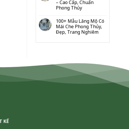
– Cao Cấp, Chuẩn
Đo
Phong Thủy
Từng
Hạng
Mục
100+ Mẫu Lăng Mộ Có
Cho
Mái Che Phong Thủy,
Gia
Đẹp, Trang Nghiêm
Đình
&
Dòng
Họ
T KẾ