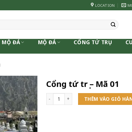
LOCATION
M
 MỘ ĐÁ
MỘ ĐÁ
CỔNG TỨ TRỤ
C
Ụ
Cổng tứ trụ – Mã 01
Cổng tứ trụ - Mã 01 số lượng
THÊM VÀO GIỎ HÀ