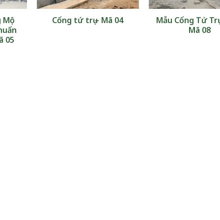
g Mộ
Cổng tứ trụ – Mã 04
Mẫu Cổng Tứ Trụ
huẩn
Mã 08
ã 05