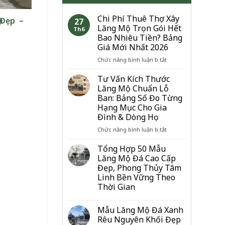
Chi Phí Thuê Thợ Xây
 Đẹp –
27
Lăng Mộ Trọn Gói Hết
Th6
Bao Nhiêu Tiền? Bảng
Giá Mới Nhất 2026
ở
Chức năng bình luận bị tắt
Chi
Phí
Tư Vấn Kích Thước
Thuê
Lăng Mộ Chuẩn Lỗ
Thợ
Ban: Bảng Số Đo Từng
Xây
Hạng Mục Cho Gia
Lăng
Đình & Dòng Họ
Mộ
Trọn
ở
Chức năng bình luận bị tắt
Gói
Tư
Hết
Vấn
Tổng Hợp 50 Mẫu
Bao
Kích
Lăng Mộ Đá Cao Cấp
Nhiêu
Thước
Đẹp, Phong Thủy Tâm
Tiền?
Lăng
Linh Bền Vững Theo
Bảng
Mộ
Thời Gian
Giá
Chuẩn
Mới
Lỗ
Nhất
Ban:
Mẫu Lăng Mộ Đá Xanh
2026
Bảng
Rêu Nguyên Khối Đẹp
Số