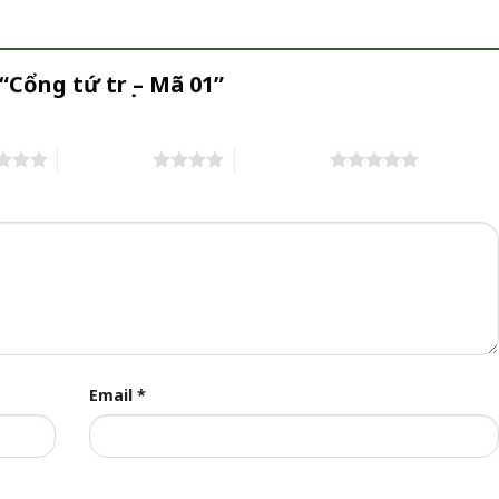
“Cổng tứ trụ – Mã 01”
4 trên 5 sao
5 trên 5 sao
Email
*