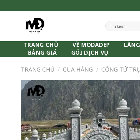
Skip
to
content
Tìm
kiếm:
TRANG CHỦ
VỀ MODADEP
LĂNG
BẢNG GIÁ
GÓI DỊCH VỤ
TRANG CHỦ
/
CỬA HÀNG
/
CỔNG TỨ TR